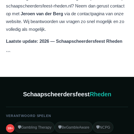
schaapscheerdersfeest-rheden.nl? Neem dan gerust contact
op met
Jeroen van der Berg
via de contactpagina van onze
website. Wij beantwoorden uw vragen zo snel mogelijk en zo
volledig als mogelijk.
Laatste update: 2026 — Schaapscheerdersfeest Rheden
```
Schaapscheerdersfeest
Rheden
VERANTWOORD SPELEN
🛡️
🛡️
🛡️
Gambling Therapy
BeGambleAware
NCPG
18+